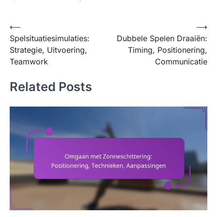
Post
⟵
⟶
Spelsituatiesimulaties:
Dubbele Spelen Draaiën:
navigation
Strategie, Uitvoering,
Timing, Positionering,
Teamwork
Communicatie
Related Posts