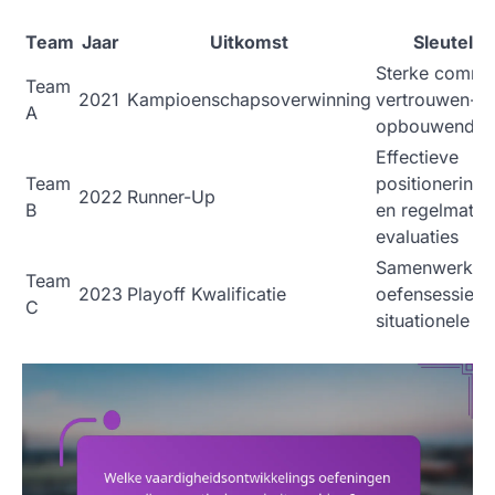
Team
Jaar
Uitkomst
Sleutelfa
Sterke commun
Team
2021
Kampioenschapsoverwinning
vertrouwen-
A
opbouwende o
Effectieve
Team
positionerings
2022
Runner-Up
B
en regelmatig
evaluaties
Samenwerken
Team
2023
Playoff Kwalificatie
oefensessies 
C
situationele o