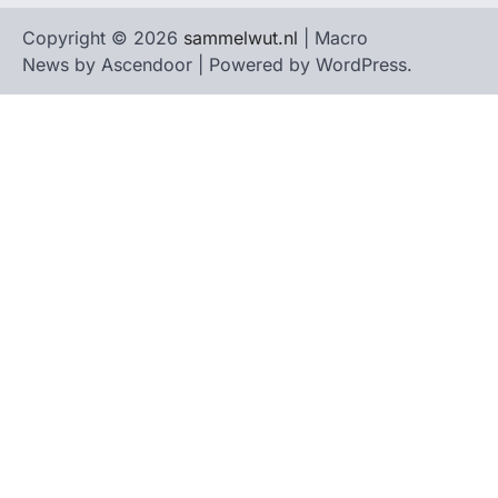
Copyright © 2026
sammelwut.nl
| Macro
News by
Ascendoor
| Powered by
WordPress
.