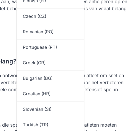
Finnish (FI)
n aan, waardoor spelers effectief kunnen anticiperen op en
Het beheersen van deze vaardigheden is van vitaal belang
Czech (CZ)
Romanian (RO)
Portuguese (PT)
elang?
Greek (GR)
zijn ontworpen om het vermogen van een atleet om snel en
Bulgarian (BG)
verbeteren. Deze drills zijn cruciaal voor het verbeteren
iële componenten zijn van succesvol defensief spel in
Croatian (HR)
Slovenian (SI)
 die spelscenario’s simuleren, waarbij atleten moeten
Turkish (TR)