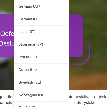
German (AT)
German (CH)
Italian (IT)
Japanese (JP)
Polish (PL)
Dutch (NL)
Swedish (SE)
Norwegian (NO)
ngen die de snelheid, het bewustzijn en de besluitvaardighei
rheid en snelheid, verbeteren deze drills de fysieke