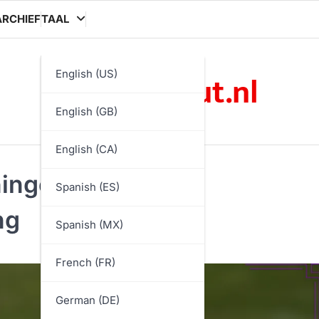
RCHIEF
TAAL
sammelwut.nl
English (US)
English (GB)
English (CA)
ingen: Snelheid,
Spanish (ES)
ng
Spanish (MX)
French (FR)
German (DE)