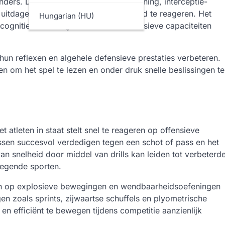
ers. Deze drills kunnen schaduwtraining, interceptie-
 uitdagen om te anticiperen en passend te reageren. Het
Hungarian (HU)
 cognitieve vaardigheden die de defensieve capaciteiten
 hun reflexen en algehele defensieve prestaties verbeteren.
 om het spel te lezen en onder druk snelle beslissingen te
t atleten in staat stelt snel te reageren op offensieve
tussen succesvol verdedigen tegen een schot of pass en het
an snelheid door middel van drills kan leiden tot verbeterd
wegende sporten.
ten op explosieve bewegingen en wendbaarheidsoefeningen
n zoals sprints, zijwaartse schuffels en plyometrische
en efficiënt te bewegen tijdens competitie aanzienlijk