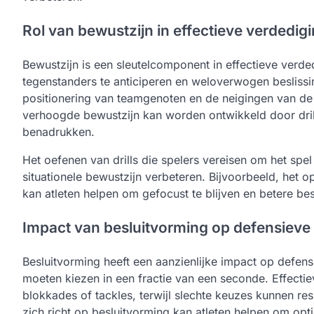
Rol van bewustzijn in effectieve verdedig
Bewustzijn is een sleutelcomponent in effectieve verde
tegenstanders te anticiperen en weloverwogen beslissin
positionering van teamgenoten en de neigingen van de 
verhoogde bewustzijn kan worden ontwikkeld door drills
benadrukken.
Het oefenen van drills die spelers vereisen om het spe
situationele bewustzijn verbeteren. Bijvoorbeeld, het o
kan atleten helpen om gefocust te blijven en betere be
Impact van besluitvorming op defensieve
Besluitvorming heeft een aanzienlijke impact op defen
moeten kiezen in een fractie van een seconde. Effectiev
blokkades of tackles, terwijl slechte keuzes kunnen re
zich richt op besluitvorming kan atleten helpen om optie